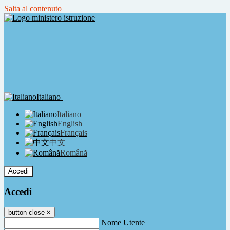
Salta al contenuto
Italiano
Italiano
English
Français
中文
Română
Accedi
Accedi
button close
×
Nome Utente