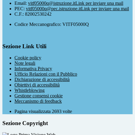
Email:
vitf05000q@istruzione.it
Link per inviare una mail
PEC:
vitf05000q@pec.istruzione.it
Link per inviare una mail
C.F.: 82002530242
Codice Meccanografico: VITF05000Q
Sezione Link Utili
Cookie policy
Note legali
Informativa Privacy
Ufficio Relazioni con il Pubblico
Dichiarazione di accessibilità
Obiettivi di accessibilità
Whistleblowing
Gestione consensi cookie
Meccanismo di feedback
Pagina visualizzata
2693
volte
Sezione Copyright