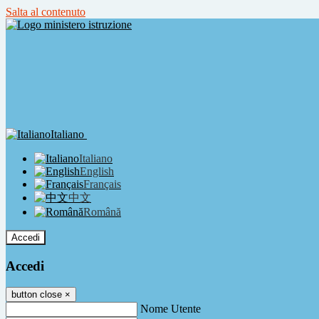
Salta al contenuto
Italiano
Italiano
English
Français
中文
Română
Accedi
Accedi
button close
×
Nome Utente