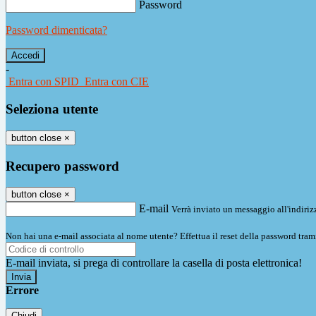
Password
Password dimenticata?
-
Entra con SPID
Entra con CIE
Seleziona utente
button close
×
Recupero password
button close
×
E-mail
Verrà inviato un messaggio all'indirizz
Non hai una e-mail associata al nome utente? Effettua il reset della password tram
E-mail inviata, si prega di controllare la casella di posta elettronica!
Errore
Chiudi