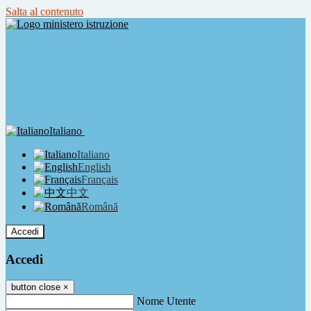
Salta al contenuto
Italiano
Italiano
English
Français
中文
Română
Accedi
Accedi
button close
×
Nome Utente