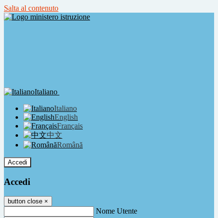
Salta al contenuto
Italiano
Italiano
English
Français
中文
Română
Accedi
Accedi
button close
×
Nome Utente