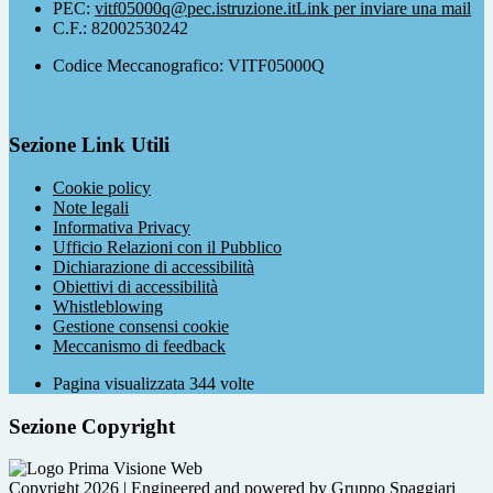
PEC:
vitf05000q@pec.istruzione.it
Link per inviare una mail
C.F.: 82002530242
Codice Meccanografico: VITF05000Q
Sezione Link Utili
Cookie policy
Note legali
Informativa Privacy
Ufficio Relazioni con il Pubblico
Dichiarazione di accessibilità
Obiettivi di accessibilità
Whistleblowing
Gestione consensi cookie
Meccanismo di feedback
Pagina visualizzata
344
volte
Sezione Copyright
Copyright 2026 | Engineered and powered by Gruppo Spaggiari