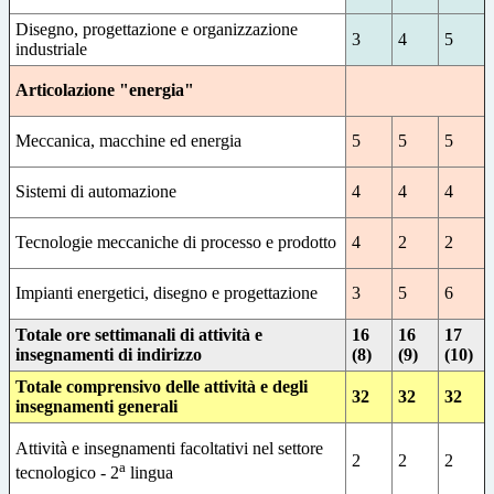
Disegno, progettazione e organizzazione
3
4
5
industriale
Articolazione "energia"
Meccanica, macchine ed energia
5
5
5
Sistemi di automazione
4
4
4
Tecnologie meccaniche di processo e prodotto
4
2
2
Impianti energetici, disegno e progettazione
3
5
6
Totale ore settimanali di attività e
16
16
17
insegnamenti di indirizzo
(8)
(9)
(10)
Totale comprensivo delle attività e degli
32
32
32
insegnamenti generali
Attività e insegnamenti facoltativi nel settore
2
2
2
a
tecnologico - 2
lingua