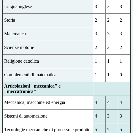
Lingua inglese
3
3
3
Storia
2
2
2
Matematica
3
3
3
Scienze motorie
2
2
2
Religione cattolica
1
1
1
Complementi di matematica
1
1
0
Articolazioni "meccanica" e
"meccatronica"
Meccanica, macchine ed energia
4
4
4
Sistemi di automazione
4
3
3
Tecnologie meccaniche di processo e prodotto
5
5
5