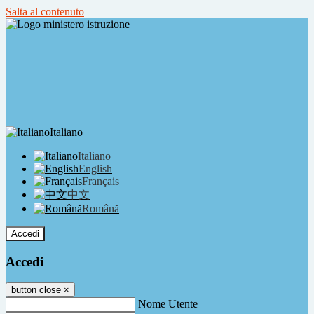
Salta al contenuto
Italiano
Italiano
English
Français
中文
Română
Accedi
Accedi
button close
×
Nome Utente