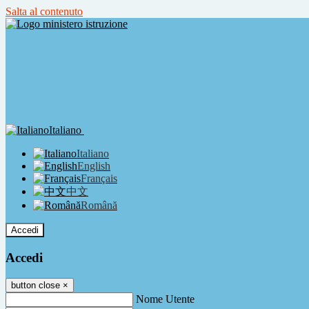
Salta al contenuto
Italiano
Italiano
English
Français
中文
Română
Accedi
Accedi
button close
×
Nome Utente