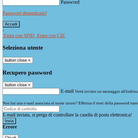
Password
Password dimenticata?
-
Entra con SPID
Entra con CIE
Seleziona utente
button close
×
Recupero password
button close
×
E-mail
Verrà inviato un messaggio all'indirizz
Non hai una e-mail associata al nome utente? Effettua il reset della password tram
E-mail inviata, si prega di controllare la casella di posta elettronica!
Errore
Chiudi