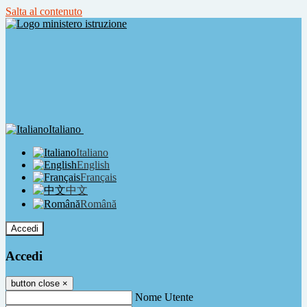
Salta al contenuto
Italiano
Italiano
English
Français
中文
Română
Accedi
Accedi
button close
×
Nome Utente