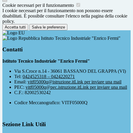
Cookie necessari per il funzionamento
I cookie necessari per il funzionamento non possono essere
disabilitati. È possibile consultare l'elenco nella pagina della cookie
policy.
Accetta tutti
Salva le preferenze
Istituto Tecnico Industriale "Enrico Fermi"
Contatti
Istituto Tecnico Industriale "Enrico Fermi"
Via S.Croce n.14 - 36061 BASSANO DEL GRAPPA (VI)
Tel:
0424525318 – 0424220271
Email:
vitf05000q@istruzione.it
Link per inviare una mail
PEC:
vitf05000q@pec.istruzione.it
Link per inviare una mail
C.F.: 82002530242
Codice Meccanografico: VITF05000Q
Sezione Link Utili