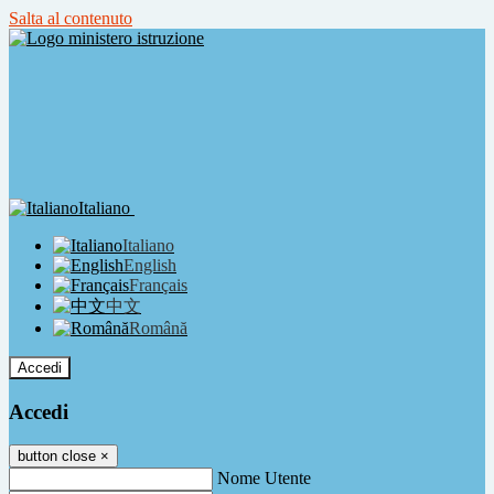
Salta al contenuto
Italiano
Italiano
English
Français
中文
Română
Accedi
Accedi
button close
×
Nome Utente