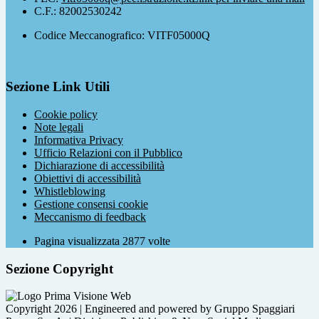
C.F.: 82002530242
Codice Meccanografico: VITF05000Q
Sezione Link Utili
Cookie policy
Note legali
Informativa Privacy
Ufficio Relazioni con il Pubblico
Dichiarazione di accessibilità
Obiettivi di accessibilità
Whistleblowing
Gestione consensi cookie
Meccanismo di feedback
Pagina visualizzata
2877
volte
Sezione Copyright
Copyright 2026 | Engineered and powered by Gruppo Spaggiari