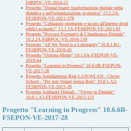
FdRPOC-VE-2024-25
Progetto "Digital board: trasformazione digitale nella
didattica e nell'organizzazione scolastica" 13.1.2A-
FESRPON-VE-2021-378
Progetto "Cablaggio strutturato e sicuro all'interno degli
edifici scolastici" 13.1.1A-FESRPON-VE-2021-81
Progetto "Percorsi Formativi di Cittadinanza Digitale"
10.2.2A-FdRPOC-VE-2018-139
Progetto "All We Need is a Laboratory" 10.8.1.B1-
FESRPON-VE-2018-45
Progetto "Orienta-Mente" 10.1.6A-FSEPON-VE-
2018-64
Progetto "Learning in Progress" 10.6.6B-FSEPON-
VE-2017-28
Progetto Ampliamento Rete LAN/WLAN - Clever
School - "Per non Volare Senza Rete" 10.8.1.A2-
FESRPON-VE-2015-39
Progetto Ambienti Digitali - "Vivere in Digitale"
10.8.1.A3-FESRPON-VE-2015-121
Progetto "Learning in Progress" 10.6.6B-
FSEPON-VE-2017-28