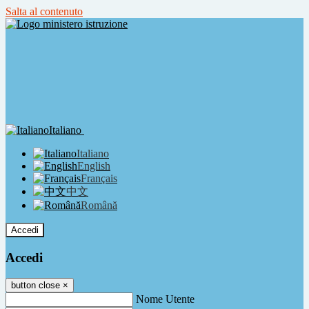
Salta al contenuto
Italiano
Italiano
English
Français
中文
Română
Accedi
Accedi
button close
×
Nome Utente