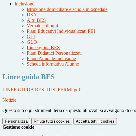
Inclusione
Istruzione domiciliare e scuola in ospedale
DSA
Altri BES
Verbale colloqui
Piani Educativi Individualizzati PEI
GLI
GLO
Linee guida BES
Piani Didattici Personalizzati
Piano Annuale Inclusione
Scheda informativa Alunno
Linee guida BES
LINEE GUIDA BES_ITIS_FERMI.pdf
Notizie
Questo sito o gli strumenti terzi da questo utilizzati si avvalgono di coo
Personalizza
Rifiuta tutti
i cookies
Accetta tutti
i cookies
Gestione cookie