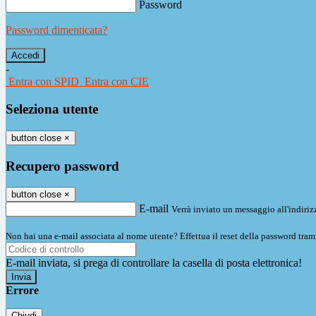
Password
Password dimenticata?
-
Entra con SPID
Entra con CIE
Seleziona utente
button close
×
Recupero password
button close
×
E-mail
Verrà inviato un messaggio all'indirizz
Non hai una e-mail associata al nome utente? Effettua il reset della password tram
E-mail inviata, si prega di controllare la casella di posta elettronica!
Errore
Chiudi