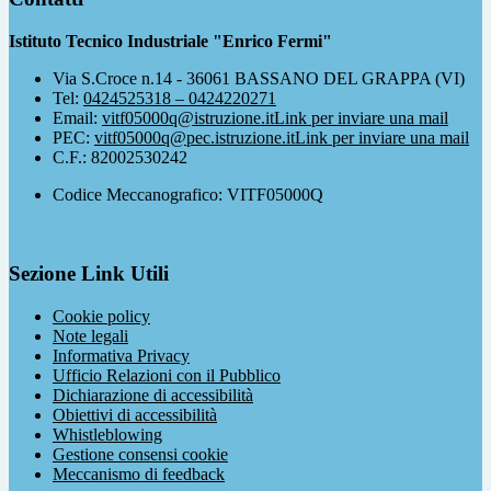
Istituto Tecnico Industriale "Enrico Fermi"
Via S.Croce n.14 - 36061 BASSANO DEL GRAPPA (VI)
Tel:
0424525318 – 0424220271
Email:
vitf05000q@istruzione.it
Link per inviare una mail
PEC:
vitf05000q@pec.istruzione.it
Link per inviare una mail
C.F.: 82002530242
Codice Meccanografico: VITF05000Q
Sezione Link Utili
Cookie policy
Note legali
Informativa Privacy
Ufficio Relazioni con il Pubblico
Dichiarazione di accessibilità
Obiettivi di accessibilità
Whistleblowing
Gestione consensi cookie
Meccanismo di feedback