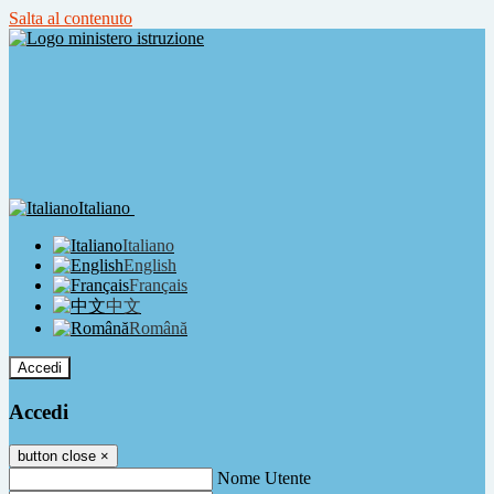
Salta al contenuto
Italiano
Italiano
English
Français
中文
Română
Accedi
Accedi
button close
×
Nome Utente