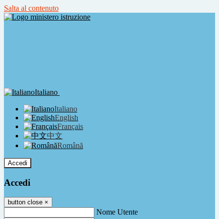
Salta al contenuto
Italiano
Italiano
English
Français
中文
Română
Accedi
Accedi
button close
×
Nome Utente