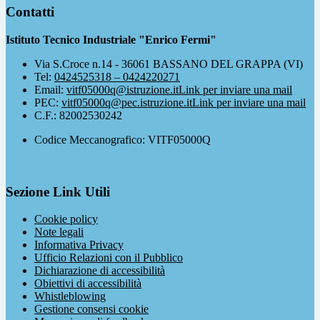
Contatti
Istituto Tecnico Industriale "Enrico Fermi"
Via S.Croce n.14 - 36061 BASSANO DEL GRAPPA (VI)
Tel:
0424525318 – 0424220271
Email:
vitf05000q@istruzione.it
Link per inviare una mail
PEC:
vitf05000q@pec.istruzione.it
Link per inviare una mail
C.F.: 82002530242
Codice Meccanografico: VITF05000Q
Sezione Link Utili
Cookie policy
Note legali
Informativa Privacy
Ufficio Relazioni con il Pubblico
Dichiarazione di accessibilità
Obiettivi di accessibilità
Whistleblowing
Gestione consensi cookie