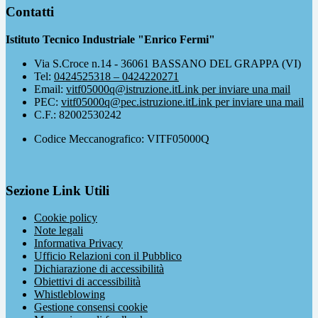
Contatti
Istituto Tecnico Industriale "Enrico Fermi"
Via S.Croce n.14 - 36061 BASSANO DEL GRAPPA (VI)
Tel:
0424525318 – 0424220271
Email:
vitf05000q@istruzione.it
Link per inviare una mail
PEC:
vitf05000q@pec.istruzione.it
Link per inviare una mail
C.F.: 82002530242
Codice Meccanografico: VITF05000Q
Sezione Link Utili
Cookie policy
Note legali
Informativa Privacy
Ufficio Relazioni con il Pubblico
Dichiarazione di accessibilità
Obiettivi di accessibilità
Whistleblowing
Gestione consensi cookie