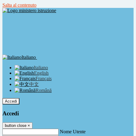
Salta al contenuto
Italiano
Italiano
English
Français
中文
Română
Accedi
Accedi
button close
×
Nome Utente