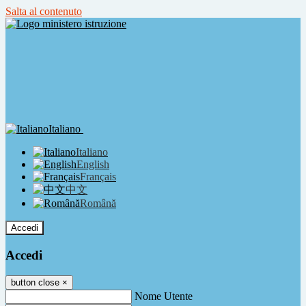
Salta al contenuto
Italiano
Italiano
English
Français
中文
Română
Accedi
Accedi
button close
×
Nome Utente