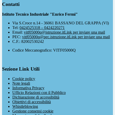
Contatti
Istituto Tecnico Industriale "Enrico Fermi"
Via S.Croce n.14 - 36061 BASSANO DEL GRAPPA (VI)
Tel:
0424525318 – 0424220271
Email:
vitf05000q@istruzione.it
Link per inviare una mail
PEC:
vitf05000q@pec.istruzione.it
Link per inviare una mail
C.F.: 82002530242
Codice Meccanografico: VITF05000Q
Sezione Link Utili
Cookie policy
Note legali
Informativa Privacy
Ufficio Relazioni con il Pubblico
Dichiarazione di accessibilità
Obiettivi di accessibilità
Whistleblowing
Gestione consensi cookie