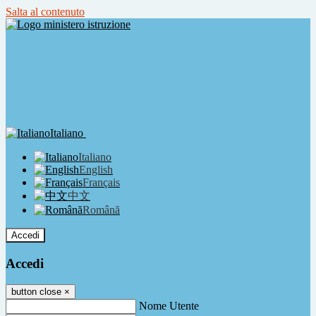
Salta al contenuto
Italiano
Italiano
English
Français
中文
Română
Accedi
Accedi
button close
×
Nome Utente