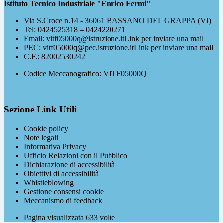
Istituto Tecnico Industriale "Enrico Fermi"
Via S.Croce n.14 - 36061 BASSANO DEL GRAPPA (VI)
Tel:
0424525318 – 0424220271
Email:
vitf05000q@istruzione.it
Link per inviare una mail
PEC:
vitf05000q@pec.istruzione.it
Link per inviare una mail
C.F.: 82002530242
Codice Meccanografico: VITF05000Q
Sezione Link Utili
Cookie policy
Note legali
Informativa Privacy
Ufficio Relazioni con il Pubblico
Dichiarazione di accessibilità
Obiettivi di accessibilità
Whistleblowing
Gestione consensi cookie
Meccanismo di feedback
Pagina visualizzata
633
volte