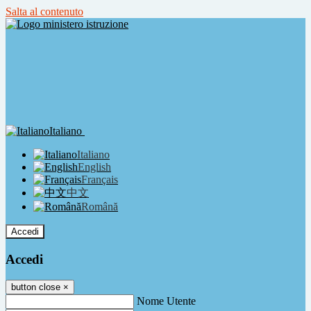
Salta al contenuto
Italiano
Italiano
English
Français
中文
Română
Accedi
Accedi
button close
×
Nome Utente