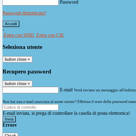
Password
Password dimenticata?
-
Entra con SPID
Entra con CIE
Seleziona utente
button close
×
Recupero password
button close
×
E-mail
Verrà inviato un messaggio all'indirizz
Non hai una e-mail associata al nome utente? Effettua il reset della password tram
E-mail inviata, si prega di controllare la casella di posta elettronica!
Errore
Chiudi