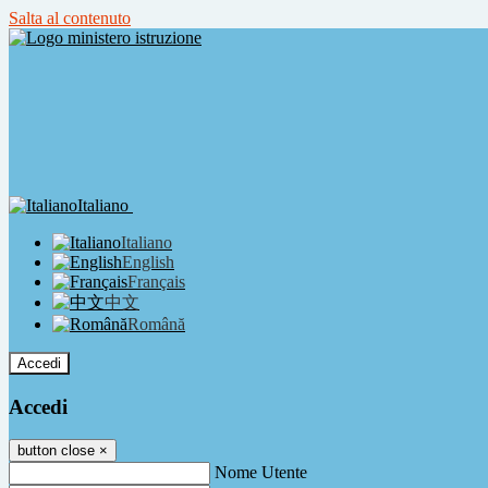
Salta al contenuto
Italiano
Italiano
English
Français
中文
Română
Accedi
Accedi
button close
×
Nome Utente