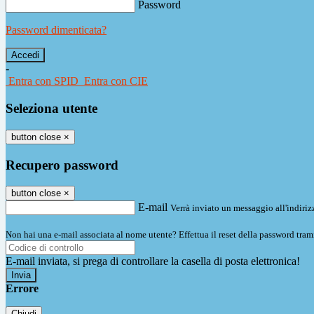
Password
Password dimenticata?
-
Entra con SPID
Entra con CIE
Seleziona utente
button close
×
Recupero password
button close
×
E-mail
Verrà inviato un messaggio all'indirizz
Non hai una e-mail associata al nome utente? Effettua il reset della password tram
E-mail inviata, si prega di controllare la casella di posta elettronica!
Errore
Chiudi