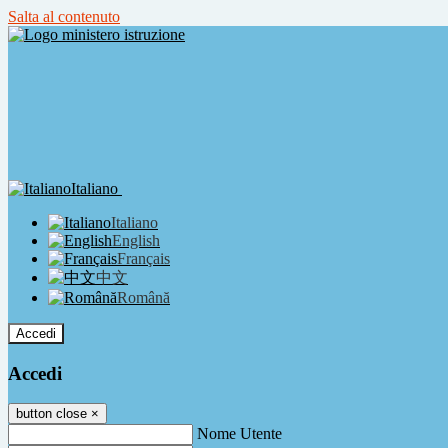
Salta al contenuto
Italiano
Italiano
English
Français
中文
Română
Accedi
Accedi
button close
×
Nome Utente