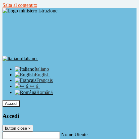
Salta al contenuto
Italiano
Italiano
English
Français
中文
Română
Accedi
Accedi
button close
×
Nome Utente