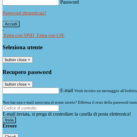
Password
Password dimenticata?
-
Entra con SPID
Entra con CIE
Seleziona utente
button close
×
Recupero password
button close
×
E-mail
Verrà inviato un messaggio all'indirizz
Non hai una e-mail associata al nome utente? Effettua il reset della password tram
E-mail inviata, si prega di controllare la casella di posta elettronica!
Errore
Chiudi