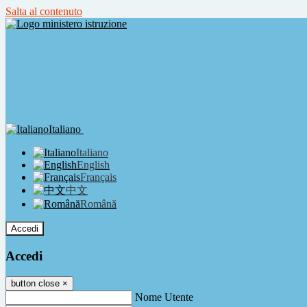
Salta al contenuto
Italiano
Italiano
English
Français
中文
Română
Accedi
Accedi
button close
×
Nome Utente