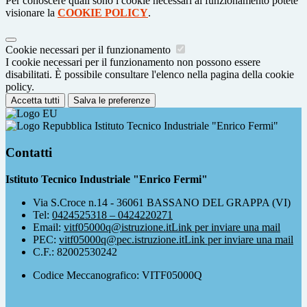
Per conoscere quali sono i cookie necessari al funzionamento potete
visionare la
COOKIE POLICY
.
Cookie necessari per il funzionamento
I cookie necessari per il funzionamento non possono essere
disabilitati. È possibile consultare l'elenco nella pagina della cookie
policy.
Accetta tutti
Salva le preferenze
Istituto Tecnico Industriale "Enrico Fermi"
Contatti
Istituto Tecnico Industriale "Enrico Fermi"
Via S.Croce n.14 - 36061 BASSANO DEL GRAPPA (VI)
Tel:
0424525318 – 0424220271
Email:
vitf05000q@istruzione.it
Link per inviare una mail
PEC:
vitf05000q@pec.istruzione.it
Link per inviare una mail
C.F.: 82002530242
Codice Meccanografico: VITF05000Q