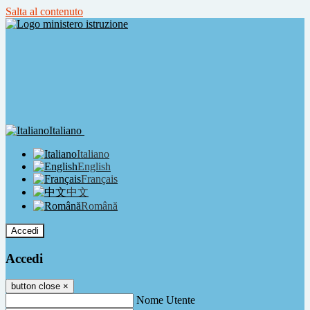
Salta al contenuto
Italiano
Italiano
English
Français
中文
Română
Accedi
Accedi
button close
×
Nome Utente