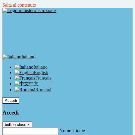
Salta al contenuto
Italiano
Italiano
English
Français
中文
Română
Accedi
Accedi
button close
×
Nome Utente