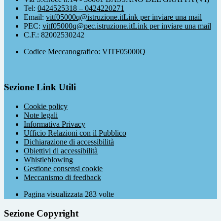
Tel:
0424525318 – 0424220271
Email:
vitf05000q@istruzione.it
Link per inviare una mail
PEC:
vitf05000q@pec.istruzione.it
Link per inviare una mail
C.F.: 82002530242
Codice Meccanografico: VITF05000Q
Sezione Link Utili
Cookie policy
Note legali
Informativa Privacy
Ufficio Relazioni con il Pubblico
Dichiarazione di accessibilità
Obiettivi di accessibilità
Whistleblowing
Gestione consensi cookie
Meccanismo di feedback
Pagina visualizzata
283
volte
Sezione Copyright