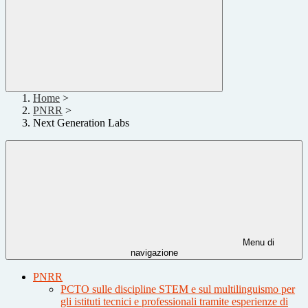
Home
>
PNRR
>
Next Generation Labs
Menu di
navigazione
PNRR
PCTO sulle discipline STEM e sul multilinguismo per
gli istituti tecnici e professionali tramite esperienze di