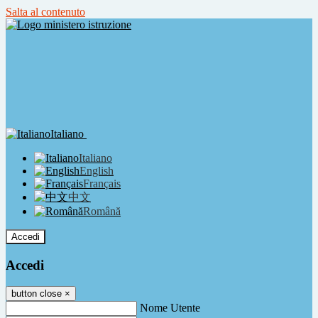
Salta al contenuto
Italiano
Italiano
English
Français
中文
Română
Accedi
Accedi
button close
×
Nome Utente