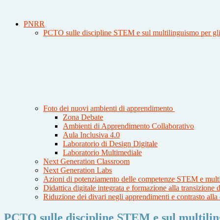
PNRR
PCTO sulle discipline STEM e sul multilinguismo per gli is
Foto dei nuovi ambienti di apprendimento
Zona Debate
Ambienti di Apprendimento Collaborativo
Aula Inclusiva 4.0
Laboratorio di Design Digitale
Laboratorio Multimediale
Next Generation Classroom
Next Generation Labs
Azioni di potenziamento delle competenze STEM e multi
Didattica digitale integrata e formazione alla transizione
Riduzione dei divari negli apprendimenti e contrasto all
PCTO sulle discipline STEM e sul multilingu