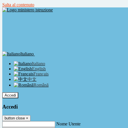
Salta al contenuto
Italiano
Italiano
English
Français
中文
Română
Accedi
Accedi
button close
×
Nome Utente