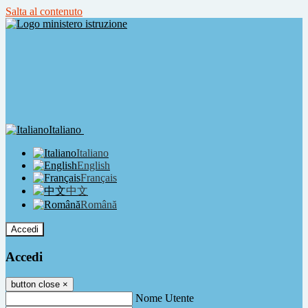
Salta al contenuto
Italiano
Italiano
English
Français
中文
Română
Accedi
Accedi
button close
×
Nome Utente